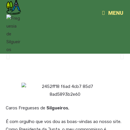
MENU
Silgueiros
aqui sabe bem viver!
Caros Fregueses de
Silgueiros
,
É com orgulho que vos dou as boas-vindas ao nosso site.
Como Presidente da Junta, o meu compromisso é