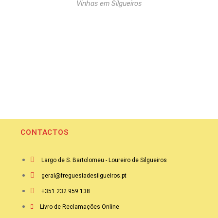
Vinhas em Silgueiros
CONTACTOS
Largo de S. Bartolomeu - Loureiro de Silgueiros
geral@freguesiadesilgueiros.pt
+351 232 959 138
Livro de Reclamações Online