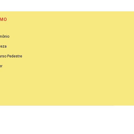
SMO
imônio
reza
urso Pedestre
er