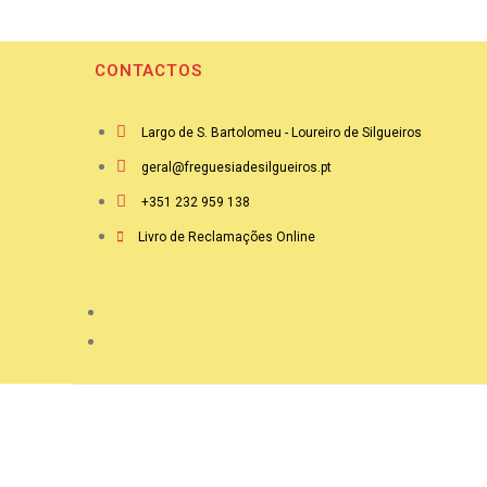
CONTACTOS
Largo de S. Bartolomeu - Loureiro de Silgueiros
geral@freguesiadesilgueiros.pt
+351 232 959 138
Livro de Reclamações Online