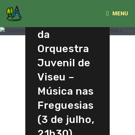
🎶
MENU
Concerto
da
Orquestra
Juvenil de
Viseu –
Música nas
Freguesias
(3 de julho,
21h30)